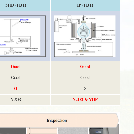
SHD (HJT)
IP (HJT)
Good
Good
Good
Good
O
X
Y2O3
Y2O3 & YOF