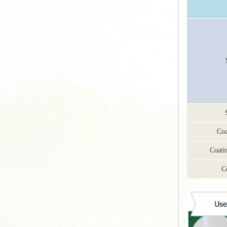
Coa
Coati
C