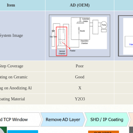
Item
AD (OEM)
System Image
Step Coverage
Poor
ting on Ceramic
Good
ng on Anodizing Al
X
oating Material
Y2O3