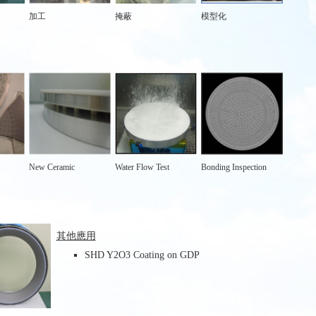
加工
掩蔽
模型化
New Ceramic
Water Flow Test
Bonding Inspection
其他應用
SHD Y2O3 Coating on GDP